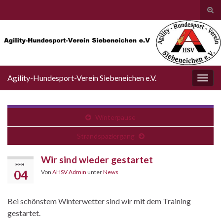
Suc
ums
Search for:
Agility-Hundesport-Verein Siebeneichen e.V.
Navi
umsc
Winterpause
Strandspaziergang
Wir sind wieder gestartet
FEB.
04
Von
AHSV Admin
unter
News
Bei schönstem Winterwetter sind wir mit dem Training
gestartet.