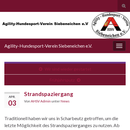
Suc
ums
Search for:
Agility-Hundesport-Verein Siebeneichen e.V.
Navi
umsc
Wir sind wieder gestartet
Frühjahrsputz
Strandspaziergang
APR.
03
Von
AHSV Admin
unter
News
Traditionell haben wir uns in Scharbeutz getroffen, um die
letzte Möglichkeit des Strandspazierganges zu nutzen. Ab