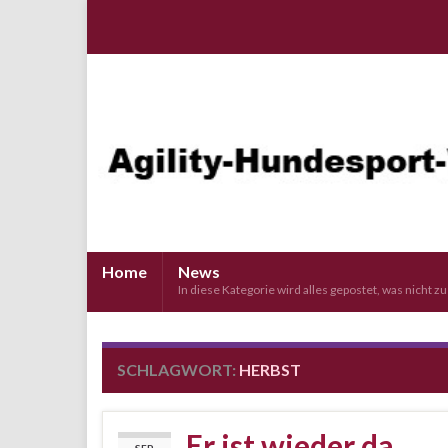
Home
News
In diese Kategorie wird alles gepostet, was nicht z
SCHLAGWORT:
HERBST
Er ist wieder da …