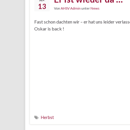
SEP.
13
Von
AHSV Admin
unter
News
Fast schon dachten wir – er hat uns leider verlas
Oskar is back !
Herbst